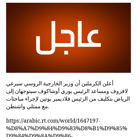
أعلن الكرملين أن وزير الخارجية الروسي سيرغي
لافروف ومساعد الرئيس يوري أوشاكوف سيتوجهان إلى
الرياض بتكليف من الرئيس فلاديمير بوتين لإجراء مباحثات
مع ممثلي واشنطن.
https://arabic.rt.com/world/1647197-
%D8%A7%D9%84%D9%83%D8%B1%D9%85%
D9%84%D9%8A%D9%86-