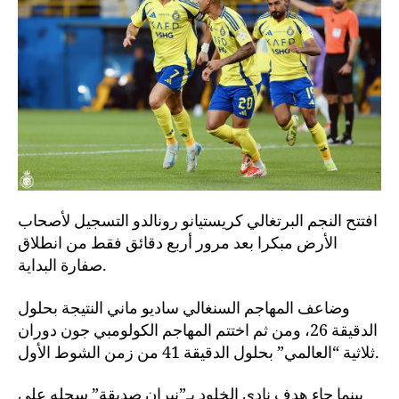
افتتح النجم البرتغالي كريستيانو رونالدو التسجيل لأصحاب
الأرض مبكرا بعد مرور أربع دقائق فقط من انطلاق
صفارة البداية.
وضاعف المهاجم السنغالي ساديو ماني النتيجة بحلول
الدقيقة 26، ومن ثم اختتم المهاجم الكولومبي جون دوران
ثلاثية “العالمي” بحلول الدقيقة 41 من زمن الشوط الأول.
بينما جاء هدف نادي الخلود بـ”نيران صديقة” سجله علي