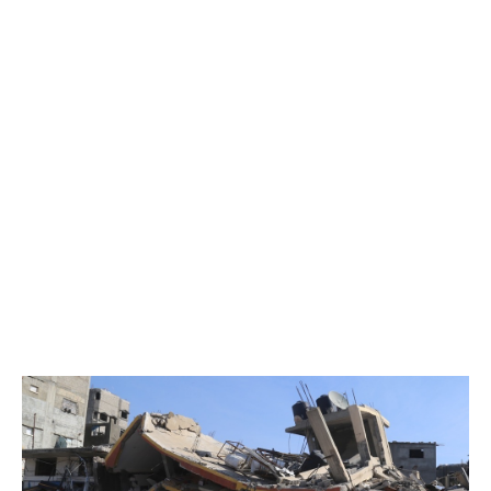
في
رفح