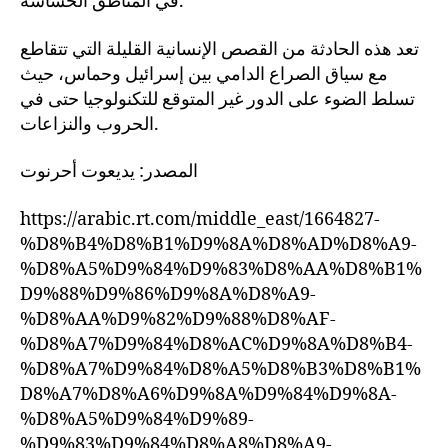
في المناطق الحساسة.
تعد هذه الحادثة من القصص الإنسانية القليلة التي تتقاطع
مع سياق الصراع الدامي بين إسرائيل وحماس، حيث
تسلط الضوء على الدور غير المتوقع للتكنولوجيا حتى في
الحروب والنزاعات.
المصدر: يديعوت أحرنوت
https://arabic.rt.com/middle_east/1664827-
%D8%B4%D8%B1%D9%8A%D8%AD%D8%A9-
%D8%A5%D9%84%D9%83%D8%AA%D8%B1%
D9%88%D9%86%D9%8A%D8%A9-
%D8%AA%D9%82%D9%88%D8%AF-
%D8%A7%D9%84%D8%AC%D9%8A%D8%B4-
%D8%A7%D9%84%D8%A5%D8%B3%D8%B1%
D8%A7%D8%A6%D9%8A%D9%84%D9%8A-
%D8%A5%D9%84%D9%89-
%D9%83%D9%84%D8%A8%D8%A9-