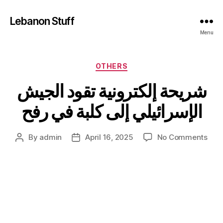
Lebanon Stuff
Menu
Categories
OTHERS
شريحة إلكترونية تقود الجيش
الإسرائيلي إلى كلبة في رفح
on
By
admin
April 16, 2025
No Comments
Post
Post
يحة
author
date
رونية
تقود
جيش
ائيلي
إلى
كلبة