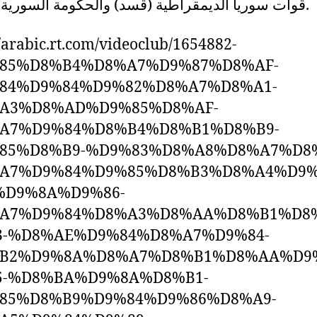
قوات سوريا الديمقراطية (قسد) والحكومة السورية المؤقتة.
//arabic.rt.com/videoclub/1654882-
85%D8%B4%D8%A7%D9%87%D8%AF-
84%D9%84%D9%82%D8%A7%D8%A1-
A3%D8%AD%D9%85%D8%AF-
A7%D9%84%D8%B4%D8%B1%D8%B9-
85%D8%B9-%D9%83%D8%A8%D8%A7%D8%
A7%D9%84%D9%85%D8%B3%D8%A4%D9
%D9%8A%D9%86-
A7%D9%84%D8%A3%D8%AA%D8%B1%D8
3-%D8%AE%D9%84%D8%A7%D9%84-
B2%D9%8A%D8%A7%D8%B1%D8%AA%D9
5-%D8%BA%D9%8A%D8%B1-
85%D8%B9%D9%84%D9%86%D8%A9-