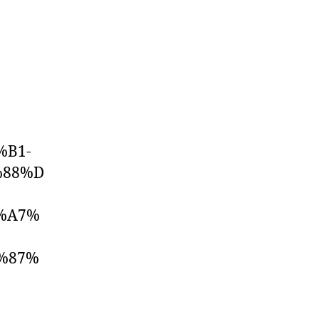
B1-
%88%D
%A7%
%87%