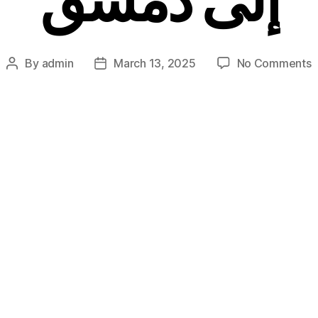
o
By
admin
March 13, 2025
No Comments
Post
Post
د
author
date
ء
د
ع
ع
ر
ن
ك
ل
م
ى