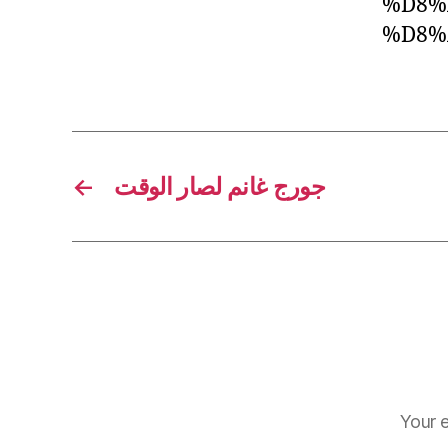
%D8%
%D8%
←
جورج غانم لصار الوقت
Your e