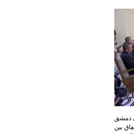
لى دمشق
فاق بين