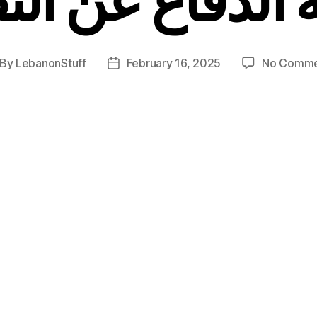
By
LebanonStuff
February 16, 2025
No Comme
st
Post
thor
date