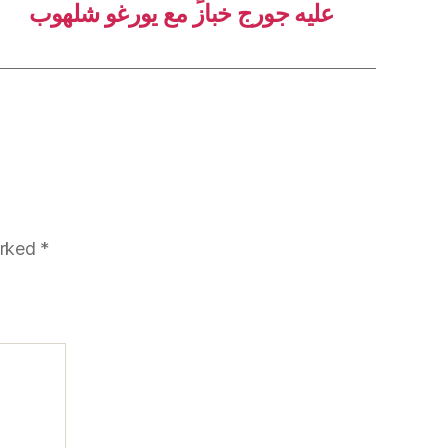
عليه جورج خباز مع يورغو شلهوب
arked
*