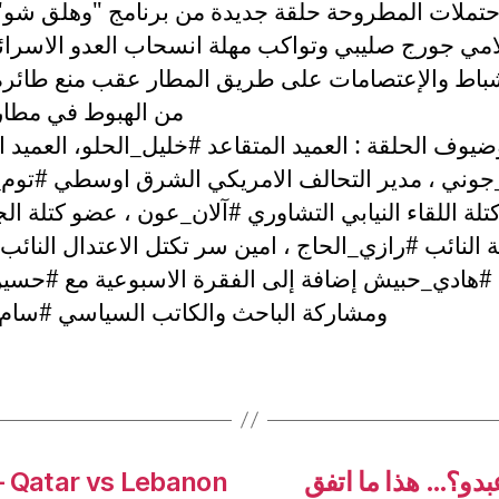
حتملات المطروحة حلقة جديدة من برنامج "وهلق شو" 
لامي جورج صليبي وتواكب مهلة انسحاب العدو الاسرائ
 شباط والإعتصامات على طريق المطار عقب منع طائرة 
من الهبوط في مطار
ضيوف الحلقة : العميد المتقاعد #خليل_الحلو، العميد ا
ني ، مدير التحالف الامريكي الشرق اوسطي #توم
لة اللقاء النيابي التشاوري #آلان_عون ، عضو كتلة ال
ة النائب #رازي_الحاج ، امين سر تكتل الاعتدال النائب
#هادي_حبيش إضافة إلى الفقرة الاسبوعية مع #حسي
ومشاركة الباحث والكاتب السياسي #سا
دو؟… هذا ما اتفق
– Qatar vs Lebanon