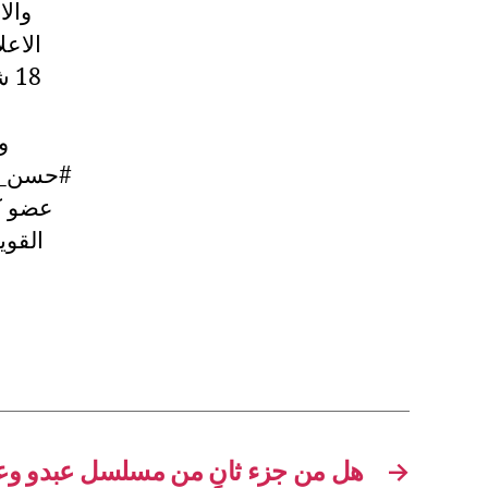
والا
الاع
18
و
#حسن_جو
عضو كت
القوي
→
هل من جزء ثانٍ من مسلسل عبدو وعب