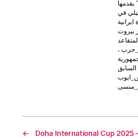
يقدمها
يلي في
ايرانية
 بيروت
لمتقاعد
_حرب ،
جمهورية
 السابق
ن_ايوب
م_منسى
←
Doha International Cup 2025 