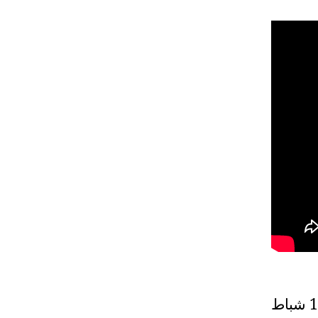
من الحكومة الى المطار والجنوب والانسحاب.. وتاريخ 18 شباط