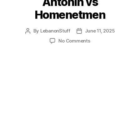
Antonin vs
Homenetmen
By
LebanonStuff
June 11, 2025
Post
Post
author
date
on
No Comments
Decathlon
Lebanese
Basketball
Championship
2024-
2025
|
Play-
In
4-
5
–
Antonin
vs