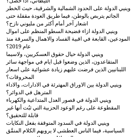
الليطاني، اذا حصل؟
وينيي الدولة على الحدود الشمالية والشرقية، حيث الخطر
الجاثم يتربص بالوطن، فيما طريق العودة مقفلة حتى
اشعار آخر أمام أكثر من مليوني نازح؟
وينيي الدولة ازاء فضيحة السطو المنظم على اموال
المودعين، القابعة في اقبية الفساد والاهمال والسرقة منذ
عام 2019؟
وينيي الدولة حيال حقوق العسكريين، ولاسيما
المتقاعدون، الذين وضعوا قبل ايام في مواجهة سائر
اللبنانيين الذين فرضت عليهم زيادة عشوائية على اسعار
المحروقات؟
وينيي الدولة بين الاوراق المهترئة في الادارات، والاداء
المترهل في الدوائر؟
وينيي الدولة في قصور العدل المتداعية والكهرباء
المقطوعة على رغم الوعود الحزبية التي ثبُت أنها غير
قابلة للتحقيق؟
وينيي الدولة في السدود المتوقفة بفعل النكايات
السياسية، فيما الناس العطشى لا يرويهم الكلام المنمَّق