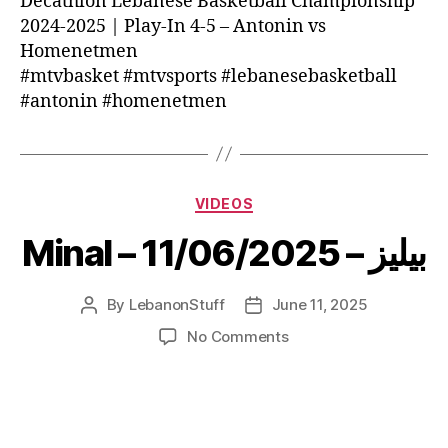
Decathlon Lebanese Basketball Championship
2024-2025 | Play-In 4-5 – Antonin vs
Homenetmen
#mtvbasket #mtvsports #lebanesebasketball
#antonin #homenetmen
Categories
VIDEOS
Minal – 11/06/2025 – بيليز
By
LebanonStuff
June 11, 2025
Post
Post
author
date
on
No Comments
Minal
–
11/06/2025
–
بيليز