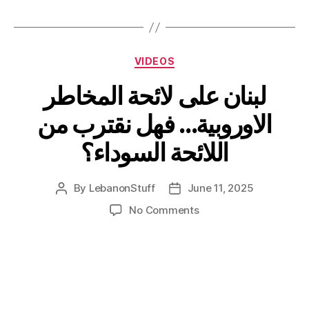
Categories
VIDEOS
لبنان على لائحة المخاطر
الاوروبية… فهل نقترب من
اللائحة السوداء؟
By
LebanonStuff
June 11, 2025
Post
Post
author
date
on
No Comments
لبنان
على
لائحة
المخاطر
الاوروبية…
فهل