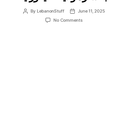
By
LebanonStuff
June 11, 2025
Post
Post
author
date
on
No Comments
الولاياتُ
الأميركية
مهدَّدةً
بخسارة
ولايةَ
كاليفورنيا