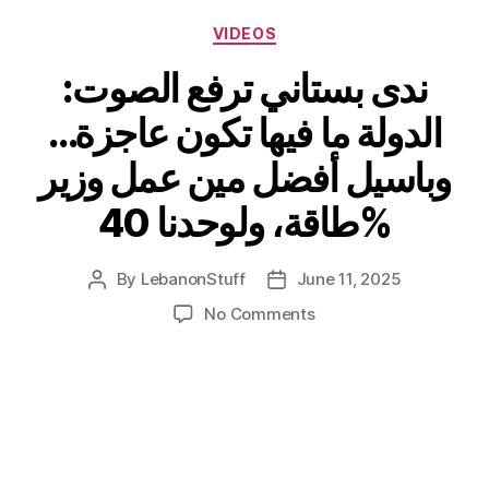
Categories
VIDEOS
ندى بستاني ترفع الصوت:
الدولة ما فيها تكون عاجزة…
وباسيل أفضل مين عمل وزير
طاقة، ولوحدنا 40%
By
LebanonStuff
June 11, 2025
Post
Post
author
date
on
No Comments
ندى
بستاني
ترفع
الصوت:
الدولة
ما
فيها