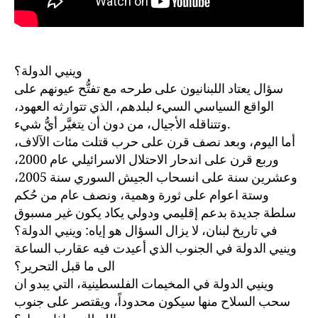
وينيي الدولة؟
سؤال يعتاد اللبنانيون على طرحه مع تفتُّح عيونهم على
الواقع السياسي السيء لبلدهم، الذي تتوارثه العهود،
وتتناقله الأجيال، من دون أن يتغيَّر أيُّ شيء.
أما اليوم، وبعد نصف قرن على حرب قتلت مئات الآلاف،
وربع قرن على اندحار الاحتلال الاسرائيلي عام 2000،
وعشرين سنة على انسحاب الجيش السوري سنة 2005،
وستة اعوام على ثورة وهمية، ونصف عام من حُكم
سلطة جديدة بدعم إقليمي ودولي يكاد يكون غير مسبوق
في تاريخ لبنان، لا يزال السؤال هو إياه: وينيي الدولة؟
وينيي الدولة في الجنوب الذي أعيدت فيه عقارب الساعة
الى ما قبل التحرير؟
وينيي الدولة في المخيمات الفلسطينية، التي يبدو ان
سحب السلاح منها سيكون محدوداً، ويقتصر على جنوب