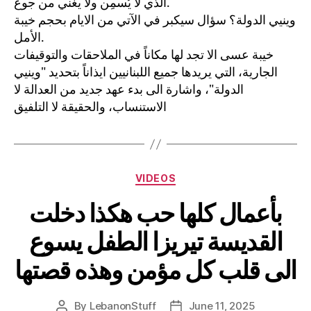
الذي لا يُسمِن ولا يغني من جوع.
وينيي الدولة؟ سؤال سيكبر في الآتي من الايام بحجم خيبة
الأمل.
خيبة عسى الا تجد لها مكاناً في الملاحقات والتوقيفات
الجارية، التي يريدها جميع اللبنانيين ايذاناً بتحديد "وينيي
الدولة"، واشارة الى بدء عهد جديد من العدالة لا
الاستنساب، والحقيقة لا التلفيق
Categories
VIDEOS
بأعمال كلها حب هكذا دخلت
القديسة تيريزا الطفل يسوع
الى قلب كل مؤمن وهذه قصتها
By
LebanonStuff
June 11, 2025
Post
Post