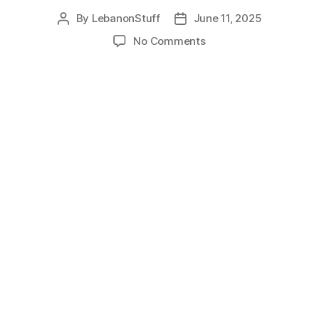
By
LebanonStuff
June 11, 2025
Post
Post
author
date
on
No Comments
سحب
السلاح
الفلسطيني
يبدأ
من
مخيمات
جنوب
الليطاني
أم
يقتصر
عليها؟