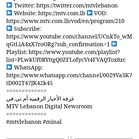
Twitter: https://twitter.com/mtvlebanon
Website: https://mtv.com.lb
VOD:
https://www.mtv.com.lb/vod/en/program/210
Subscribe:
https://www.youtube.com/channel/UCnkTo_wM
qGtLiA4xX7roORg?sub_confirmation=1
Playlist: https://www.youtube.com/playlist?
list=PLwkUf0RYttgQ0ZFLofycVt4FVAQTox8zc
WhatsApp:
https://www.whatsapp.com/channel/0029Va3K7
tD002T47JK42k45
=============
غرفة الأخبار الرقمية أم.تي.في
MTV Lebanon Digital Newsroom
=============
#mtvlebanon #minal