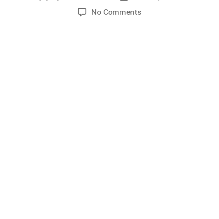
author
date
on
No Comments
بأعمال
كلها
حب
هكذا
دخلت
القديسة
تيريزا
الطفل
يسوع
الى
قلب
كل
مؤمن
وهذه
قصتها