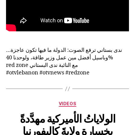
ندى بستاني ترفع الصوت: الدولة ما فيها تكون عاجزة…
وباسيل أفضل مين عمل وزير طاقة، ولوحدنا 40%
red zone مع النائبة ندى البستاني
#otvlebanon #otvnews #redzone
Categories
VIDEOS
الولاياتُ الأميركية مهدَّدةً
بخسارة ولايةَ كاليفورنيا