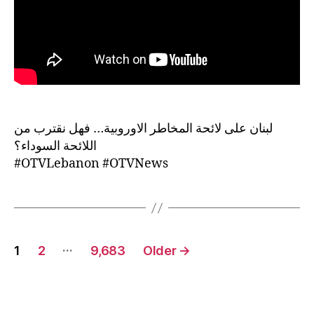
لبنان على لائحة المخاطر الاوروبية… فهل نقترب من
اللائحة السوداء؟
#OTVLebanon #OTVNews
Posts
…
1
2
9,683
Older
→
navigation