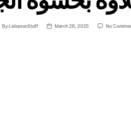
By
LebanonStuff
March 28, 2025
No Comme
ost
Post
uthor
date