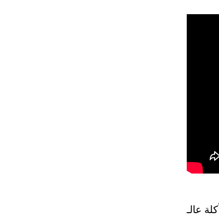
أكلة عالـOTV: س بخبزة التورتيلا، ماك اند شيز وعجينة البقلاوة