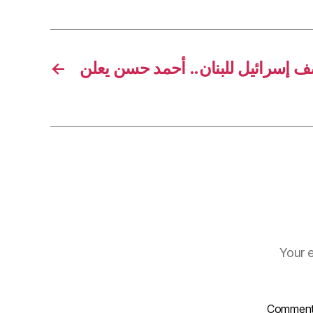
←
Your e
Commen