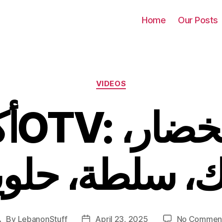
Home
Our Posts
Categories
VIDEOS
كفت،
ك، سلطة، حلو
By
LebanonStuff
April 23, 2025
No Commen
Post
Post