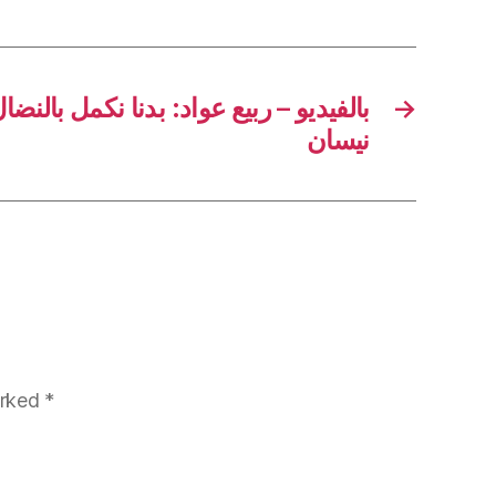
→
نيسان
arked
*