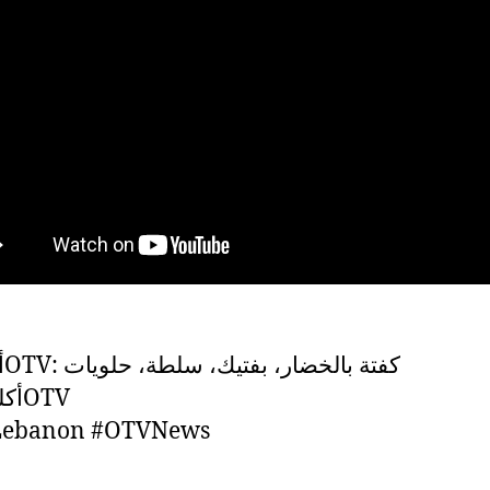
أكلة عالـOTV: كفتة بالخضار، بفتيك، سلطة، حلويات
#أكلة_عالـOTV
ebanon #OTVNews