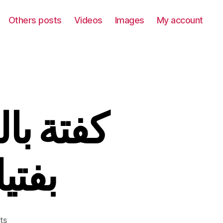
Others posts
Videos
Images
My account
بفتي
on
ts