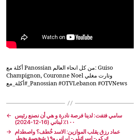
أكلة مع Panossian من كل انحاء العالم: Guiso
Champignon, Couronne Noel وتارت مغلي
#أكلة_مع_Panossian #OTVLebanon #OTVNews
←
سامي فتفت: لدينا فرصة نادرة و هي أن نصنع رئيس
١٠٠٪ لبناني (16-12-2024)
→
عماد رزق يقلب الموازين: الاسد خُطف؟ واصطدام
تركي- اسرائيلي- ايراني و١٩ شخصية بخطر!