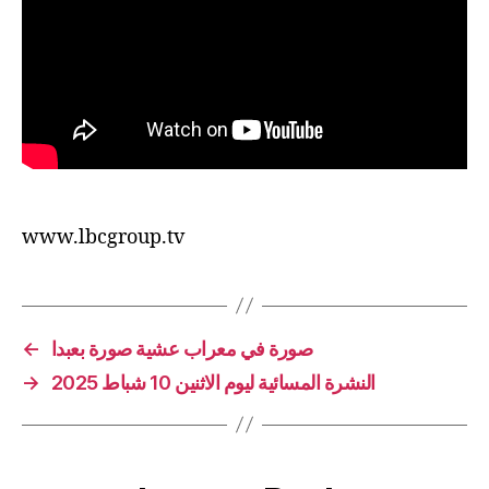
www.lbcgroup.tv
←
صورة في معراب عشية صورة بعبدا
→
النشرة المسائية ليوم الاثنين 10 شباط 2025