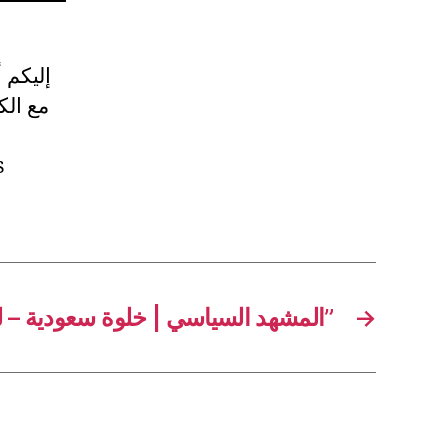
إليك..
s
المشهد السياسي | خلوة سعودية – لبنانية “فيها حدود”
→