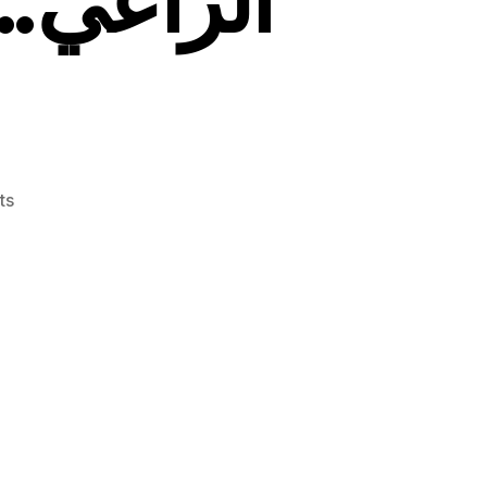
on
ts
إليكم
أعجوبة
القديس
شربل
التي
حدثت
مع
الكوميدي
ايلي
الراعي..
تابعوا