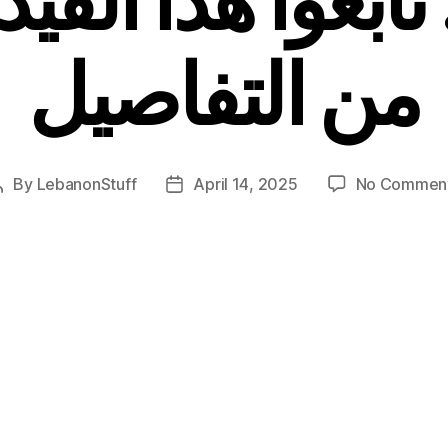
من التفاصيل
By
LebanonStuff
April 14, 2025
No Commen
Post
Post
author
date