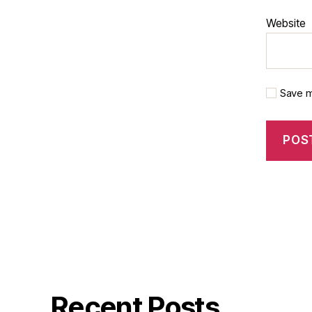
Website
Save m
Recent Posts