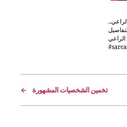
 الراعي
د من التفاصيل
 الراعي
#sarc
←
تخمين الشخصيات المشهورة