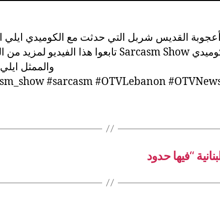
م أعجوبة القديس شربل التي حدثت مع الكوميدي ايلي
تابعوا هذا الفيديو لمزي Sarcasm Show مع الكوميدي
والممثل ايلي
asm_show #sarcasm #OTVLebanon #OTVNew