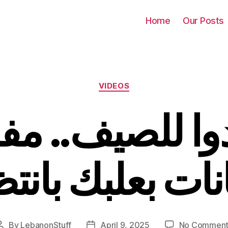
Home
Our Posts
Categories
VIDEOS
وا للصيف.. مف
ات بعلبك بانت
By
LebanonStuff
April 9, 2025
No Comment
Post
Post