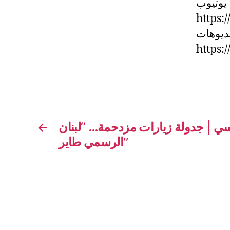
 يوتيوب
https
يديوهات
https:
←
ي | جدولة زيارات مزدحمة… “لبنان
الرسمي طاير”