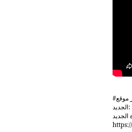
#صيف_لبنان #مهرجانات_بعلبك يمكنكم متابعة آخر الأخبار عبر موقع
د
 الجديد
https: