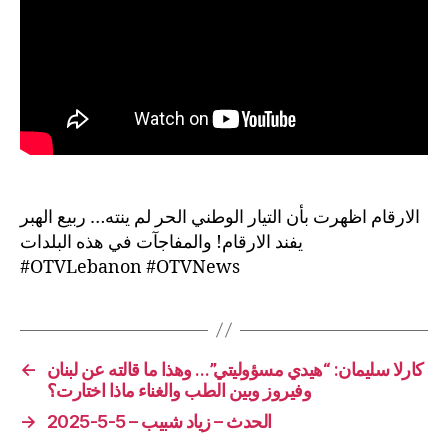
الارقام اظهرت بأن التيار الوطني الحر لم ينته… ربيع الهبر
يفند الارقام! والمفاجآت في هذه البلدات
#OTVLebanon #OTVNews
←
كارلا سليمان: “هيدي مسؤوليتي”… وهذا ما قالته عن لبنان
وفيروز وبين الطب والغناء ماذا اختارت؟
→
الحدث – زياد شبيب – 5-5-2025