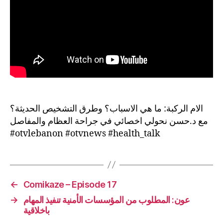
الام الركبة: ما هي الاسباب؟ وطرق التشخيص الحديثة؟
مع د.حسن نحولي اخصائي في جراحة العظام والمفاصل
#otvlebanon #otvnews #health_talk
←
Comikaze – Episode 17
→
عون: المطلوب من المؤسسات الأمنية تنفيذ المهام
باخلاقية