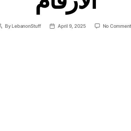
By
LebanonStuff
April 9, 2025
No Comment
Post
Post
author
date