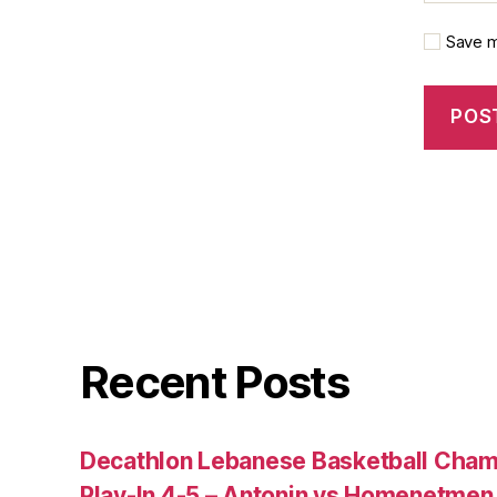
Save m
Recent Posts
Decathlon Lebanese Basketball Cham
Play-In 4-5 – Antonin vs Homenetmen