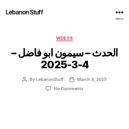
Lebanon Stuff
Menu
Categories
VIDEOS
الحدث – سيمون ابو فاضل –
4-3-2025
By
LebanonStuff
March 4, 2025
Post
Post
author
date
on
No Comments
الحدث
–
سيمون
ابو
فاضل
–