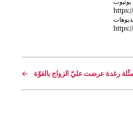
 يوتيوب
https
يديوهات
https:
←
ثّلة رغدة عرضت عليّ الزواج بالقوّة