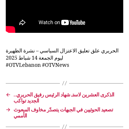
الحريري علق تعليق الاعتزال السياسي – نشرة الظهيرة
ليوم الجمعة 14 شباط 2025
#OTVLebanon #OTVNews
←
الذكرى العشرين لاستـ شهاد الرئيس رفيق الحريري..
الجديد تواكب
→
تصعيد الحوثيين في الجبهات يتصدّر مخاوف المبعوث
الأممي