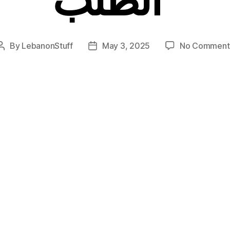
By
LebanonStuff
May 3, 2025
No Comment
Post
Post
author
date