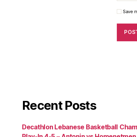
Save m
Recent Posts
Decathlon Lebanese Basketball Cham
Play-In 4-5 – Antonin vs Homenetmen