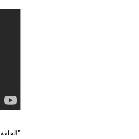
الحلقة الأولى من المسلسل الدرامي الكوميدي "عريس تحت الطلب"