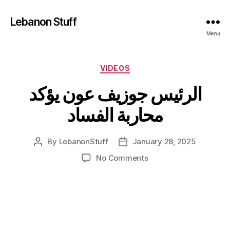
Lebanon Stuff
Menu
Categories
VIDEOS
الرئيس جوزيف عون يؤكد
محاربة الفساد
By
LebanonStuff
January 28, 2025
Post
Post
author
date
on
No Comments
الرئيس
جوزيف
عون
يؤكد
محاربة
الفساد