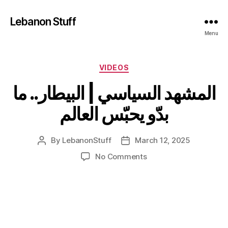
Lebanon Stuff
Menu
Categories
VIDEOS
المشهد السياسي | البيطار.. ما
بدّو يحبّس العالم
By
LebanonStuff
March 12, 2025
Post
Post
author
date
on
No Comments
المشهد
السياسي
|
البيطار..
ما
بدّو