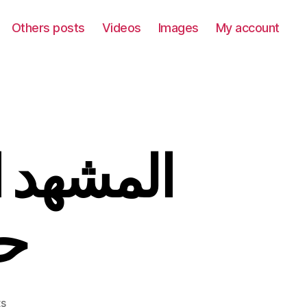
Others posts
Videos
Images
My account
المشهد..
حل
on
s