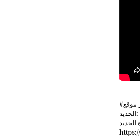
#المشهد_السياسي #لبنان يمكنكم متابعة آخر الأخبار عبر موقع
د
 الجديد
https: