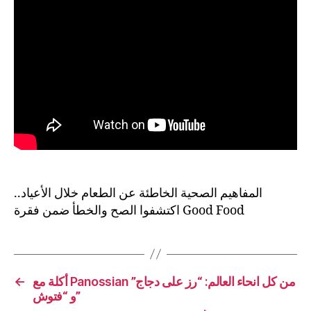
المفاهيم الصحية الخاطئة عن الطعام خلال الأعياد..
اكتشفوا الصح والخطأ ضمن فقرة Good Food
←
أكلة مع Panossian من كل انحاء العالم: “رز على دجاج”
و “فتوش”