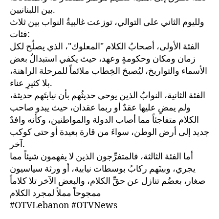
بين اللبنانيين.
ولليوم الثاني على التوالي، توزعت غالبيةُ النواب بين ثلاث
فئات:
الفئة الأولى، أصحابُ الكلام "المعلوك"، الذي يصلُح لكل
زمان ومكان وحكومةٍ وعهد، حيث يكفي استبدالُ بعض
الأسماء والتواريخ، ليُصبحَ الخِطاب ملائماً للمرحلة الراهنة،
بلا كثيرِ عناء.
الفئة الثانية، النوابُ الذين يوحي حديثُهم بأن نيابتَهم حديثة،
ولم يمضِ عليها عقدٌ أو ربما عقدان، حيث يبدو صاحب
الكلام متفاجئاً مما أصاب الدولة والمواطنين، وكأنه وافدٌ
جديد إلى أرض الوطن، سواءَ من قارة بعيدة أو حتى كوكب
آخر.
أما الفئة الثالثة، فالمتفرِّجون الذين لا يفهمون شيئاً مما
يجري، وبينَهم ركابُ بوسطات نيابية، أو ورثة سياسيون
صغار، بعضُم تنازل عن حقِّ الكلام، والبعض الآخر تلا كلاماً
ممجوحاً مملاً لمجرد الكلام
#OTVLebanon #OTVNews