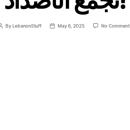
By
LebanonStuff
May 6, 2025
No Comment
Post
Post
author
date