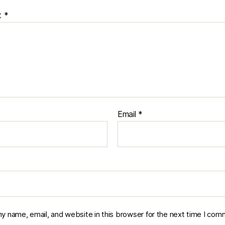
t
*
Email
*
y name, email, and website in this browser for the next time I com