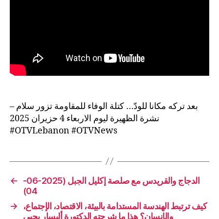
بعد تركه مكانا للودّ… كتلة الوفاء للمقاومة تزور سلام –
نشرة الظهيرة ليوم الاربعاء 4 حزيران 2025
#OTVLebanon #OTVNews
←
الدجاج والقريدس مع صلصة إكليل الجبل (2025-06-
04)
→
كيف ترتبط الهندسة المستدامة بالبيئة، الاقتصاد، الإجتماع،
والإنسان؟ هذا ما شرحته الدكتورة أليسار يحيى