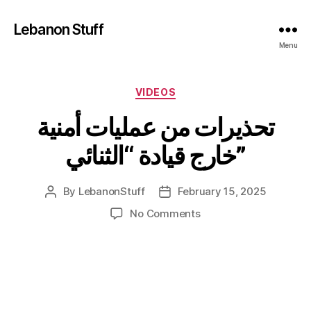
Lebanon Stuff
Menu
Categories
VIDEOS
تحذيرات من عمليات أمنية
خارج قيادة “الثنائي”
By
LebanonStuff
February 15, 2025
Post
Post
author
date
on
No Comments
تحذيرات
من
عمليات
أمنية
خارج
قيادة