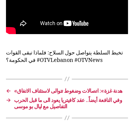
تخبط السلطة يتواصل حول السلاح: فلماذا تبقى القوات
في الحكومة؟ #OTVLebanon #OTVNews
←
«هدنة غزة»: اتصالات وضغوط تتوالى لاستئناف الاتفاق
→
وفي النافعة أيضاً.. عقد كافيتريا يعود الى ما قبل الحرب
التفاصيل مع ليال بو موسى