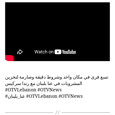
تسع قرى في مكان واحد وشروط دقيقة وصارمة لتخزين
المشروبات في عنا بلبنان مع رندا سركيس
#OTVLebanon #OTVNews
#عنا_بلبنان #OTVLebanon #OTVNews