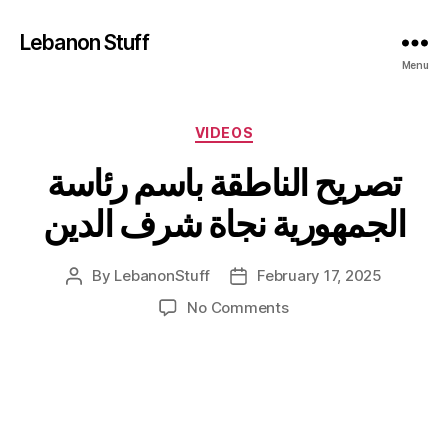
Lebanon Stuff
Menu
Categories
VIDEOS
تصريح الناطقة باسم رئاسة
الجمهورية نجاة شرف الدين
By
LebanonStuff
February 17, 2025
Post
Post
author
date
on
No Comments
تصريح
الناطقة
باسم
رئاسة
الجمهورية
نجاة