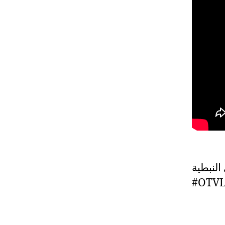
لنبطية
#OTVL