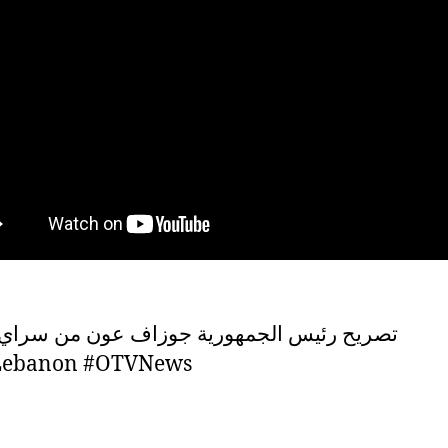
تصريح رئيس الجمهورية جوزاف عون من سراي ا
ebanon #OTVNews