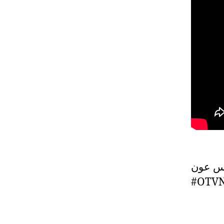
تصريح فؤا
#OTV