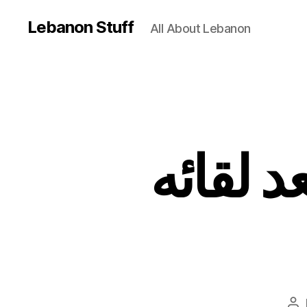
Lebanon Stuff
All About Lebanon
تصريح ف
Po