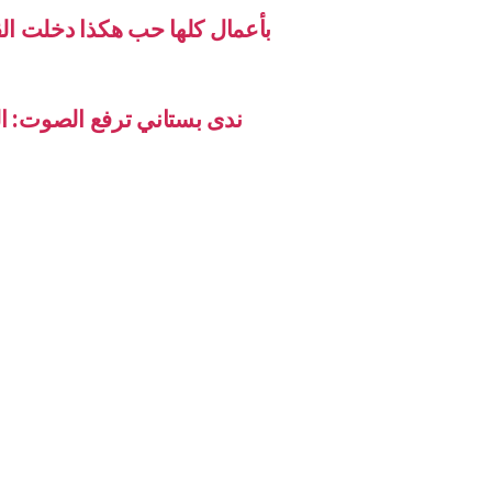
 الطفل يسوع الى قلب كل مؤمن
ون عاجزة… وباسيل أفضل مين