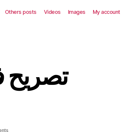
Others posts
Videos
Images
My account
عد لقائه
on
nts