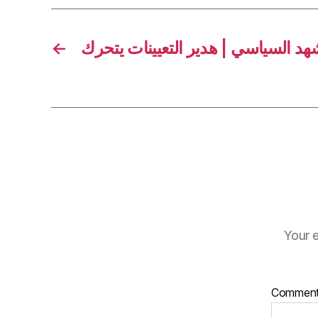
←
Your e
Commen