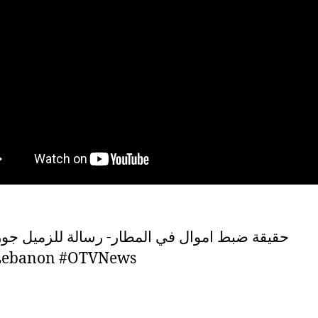
حقيقة ضبط اموال في المطار- رسالة للزميل جور
ebanon #OTVNews