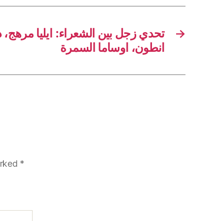
تحدي زجل بين الشعراء: ايليا مرهج، د
→
انطون، اوساما السمرة
arked
*