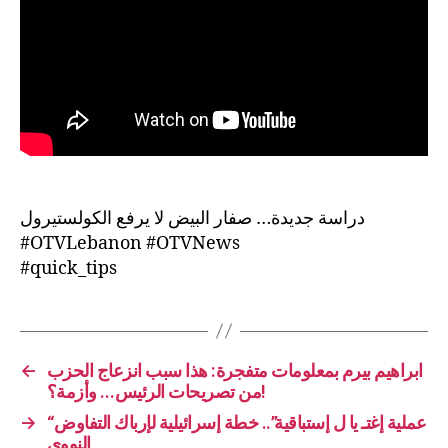
دراسة جديدة… صفار البيض لا يرفع الكولستيرول
#OTVLebanon #OTVNews
#quick_tips
←
ابراهيم بيرم بمعلومات متفجرة: هذا سبب انزعاج الحزب
من تصريحات الرئيس… وأزمة؟!
→
“عملية إغتـ يا ل إستباقية”.. خطة إسرائيلية لإرباك التفاوض
النووي