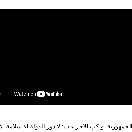
جمهورية يواكب الاجراءات: لا دور للدولة الا سلامة الا