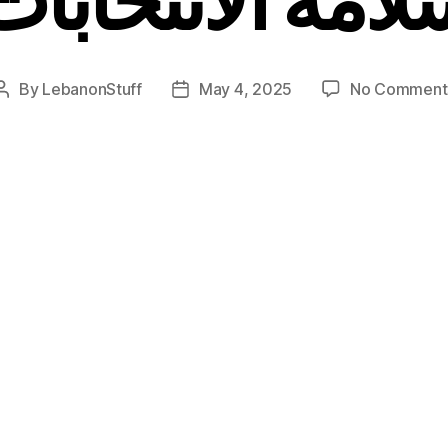
By
LebanonStuff
May 4, 2025
No Comment
Post
Post
author
date