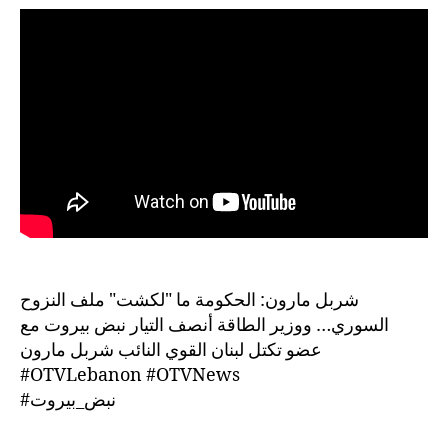
شربل مارون: الحكومة ما "لكشت" ملف النزوح
السوري… ووزير الطاقة أنصف التيار نبض بيروت مع
عضو تكتل لبنان القوي النائب شربل مارون
#OTVLebanon #OTVNews
#نبض_بيروت