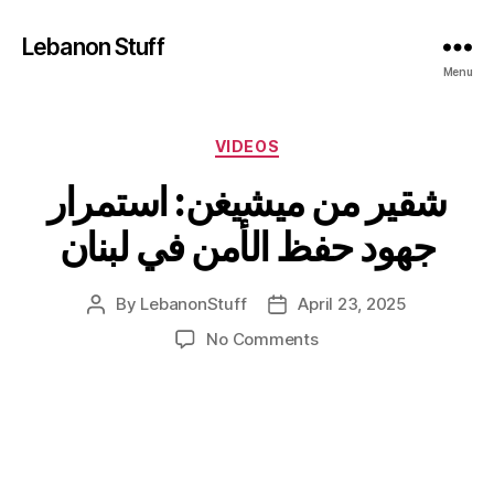
Lebanon Stuff
Menu
Categories
VIDEOS
شقير من ميشيغن: استمرار
جهود حفظ الأمن في لبنان
By
LebanonStuff
April 23, 2025
Post
Post
author
date
on
No Comments
شقير
من
ميشيغن:
استمرار
جهود
حفظ