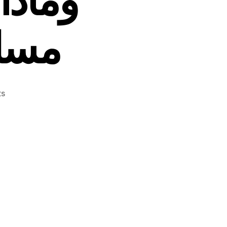
مسل
on
s
شكران
مرتجى
تطلب
الطلاق
على
الهواء!..
حقيقة
أم
تمثيل؟
وماذا
قالت