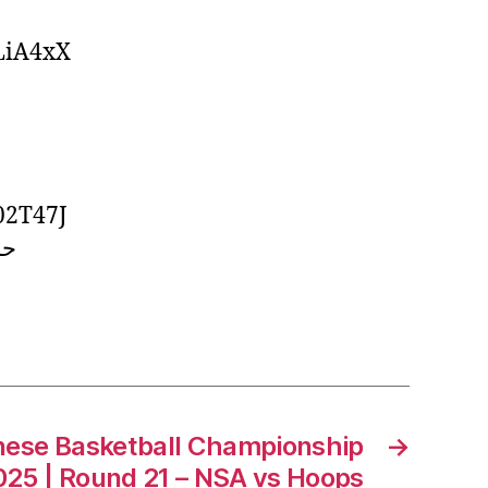
LiA4xX
02T47J
nese Basketball Championship
→
25 | Round 21 – NSA vs Hoops