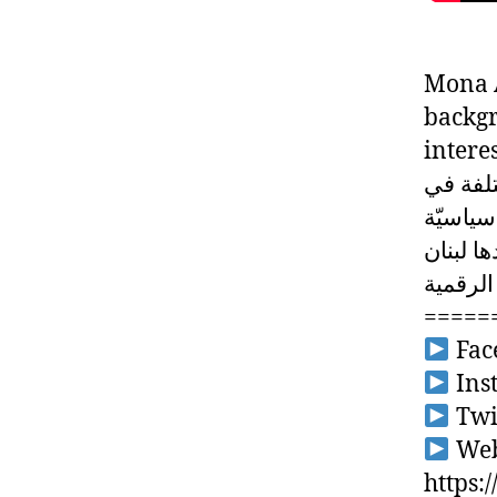
Mona A
backgr
interes
تلفة في
سياسيّة
الرقمية
=====
Fac
Ins
Twit
Webs
https: