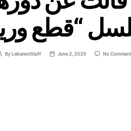
سل “قطع وريد
By
LebanonStuff
June 2, 2025
No Comment
Post
Post
author
date