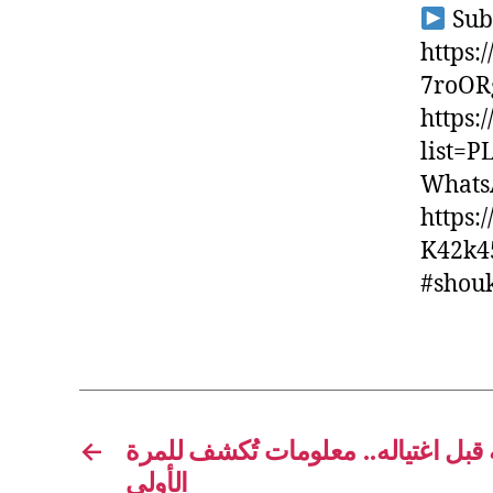
Sub
https
7roOR
https:
list=
Whats
https
K42k45 #mtv
#shou
←
ه قبل اغتياله.. معلومات تُكشف للمرة
الأولى