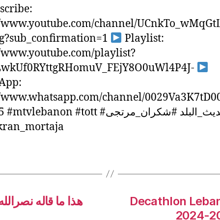
scribe:
://www.youtube.com/channel/UCnkTo_wMqGt
g?sub_confirmation=1
Playlist:
//www.youtube.com/playlist?
PLwkUf0RYttgRHomuV_FEjY8O0uWl4P4J-
App:
://www.whatsapp.com/channel/0029Va3K7tD0
lebanon #tott #حديث_البلد #شكران_مرتجى
kran_mortaja
هذا ما قاله نصرالل
Decathlon Leba
2024-20