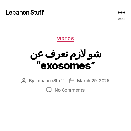
Lebanon Stuff
Menu
Categories
VIDEOS
شو لازم نعرف عن
“exosomes”
By
LebanonStuff
March 29, 2025
Post
Post
author
date
on
No Comments
شو
لازم
نعرف
عن
“exosomes”