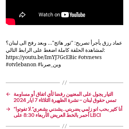
عماد رزق بأجرأ تصريح: "ثور هائج"… وبعد رفح الى لبنان؟
لمشاهدة الحلقة كاملة اضغط على الرابط التالي:
https://youtu.be/ImYJ7GcEBic #otvnews
#otvlebanon #وين_صرنا
←
التيار يجول على المعنيين رفضا لأي اتفاق أو مساومة
تمس حقوق لبنان – نشرة الظهيرة الثلاثاء 7 ايار 2024
→
“أنا كثير بحب انو زلمي يضربني..يشدني بشعري”.لا تفوتوا
أحمر بالخط العريض الأربعاء 8:30 على LBCI