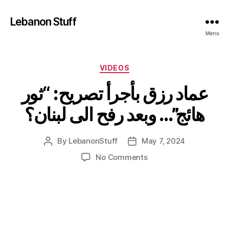
Lebanon Stuff
Menu
Categories
VIDEOS
عماد رزق بأجرأ تصريح: “ثور
هائج”… وبعد رفح الى لبنان؟
By
LebanonStuff
May 7, 2024
Post
Post
author
date
on
No Comments
عماد
رزق
بأجرأ
تصريح:
“ثور
هائج”…