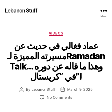
Lebanon Stuff
Menu
Categories
VIDEOS
عماد فغالي في حديث عن
مسيرته المميزة لـRamadan
Talk… وهذا ما قاله عن دوره
في “كريستال”!
By
LebanonStuff
March 9, 2025
Post
Post
author
date
on
No Comments
عماد
فغالي