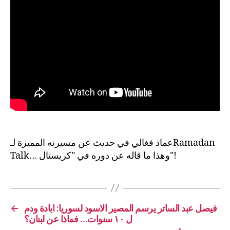
عماد فغالي في حديث عن مسيرته المميزة لـRamadan
Talk… وهذا ما قاله عن دوره في "كريستال"!
←
فيصل عبد الساتر يرسم المصير الاسود لسوريا: ابادة ودم
ل ١٠ سنوات… فماذا عن لبنان؟