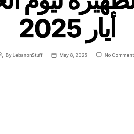
أيار 2025
By
LebanonStuff
May 8, 2025
No Comment
Post
Post
author
date