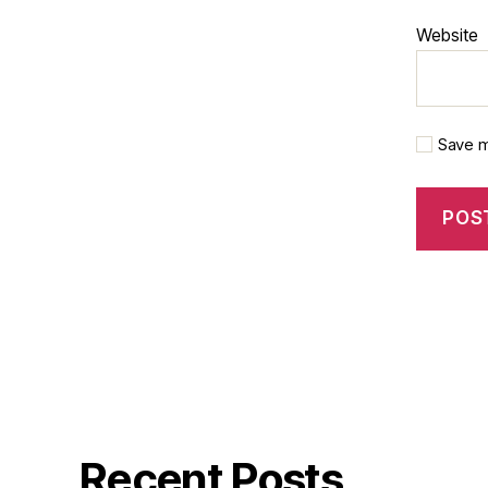
Website
Save m
Recent Posts