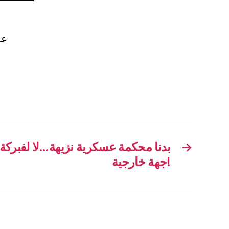
 –
بدنا محكمة عسكرية نزيهة…لا لفبركة ا
→
جهة خارجية!