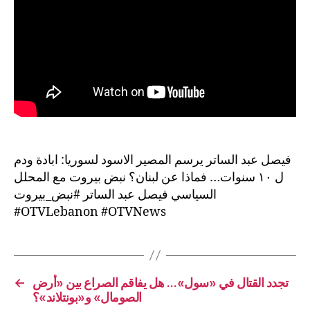
فيصل عبد الساتر يرسم المصير الاسود لسوريا: ابادة ودم
ل ١٠ سنوات… فماذا عن لبنان؟ نبض بيروت مع المحلل
السياسي فيصل عبد الساتر #نبض_بيروت
#OTVLebanon #OTVNews
←
تجدد القتال في «سول»… هل يفاقم الصراع بين «أرض
الصومال» و«بونتلاند»؟