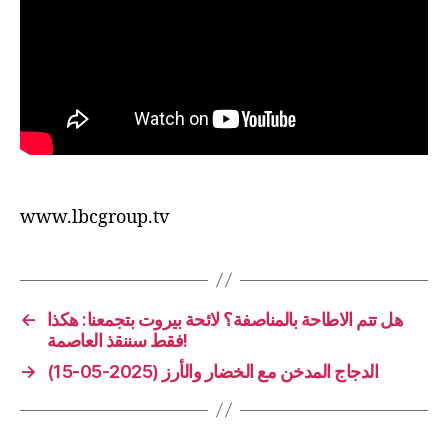
www.lbcgroup.tv
←
هل تتم الاطاحة بالمناصفة؟ لائحة بيروت بتجمعنا: هكذا
فقط سننقذ العاصمة!
→
الدجاج المدخن مع الخضار والأرز (2025-05-15)