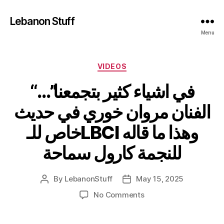
Lebanon Stuff
Menu
Categories
VIDEOS
“في اشياء كثير بتجمعنا”…
الفنان مروان خوري في حديث
خاص للـLBCI وهذا ما قاله
للنجمة كارول سماحة
By
LebanonStuff
May 15, 2025
Post
Post
author
date
on
No Comments
“في
اشياء