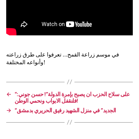
في موسم زراعة القمح… تعرفوا على طرق زراعته
وأنواعه المختلفة!
←
“على سلاح الحزب ان يصبح بإمرة الدولة”! حسن جوني:
فلنقفل الابواب ونحمي الوطن!
→
“الجديد” في منزل الشهيد رفيق الحريري بدمشق