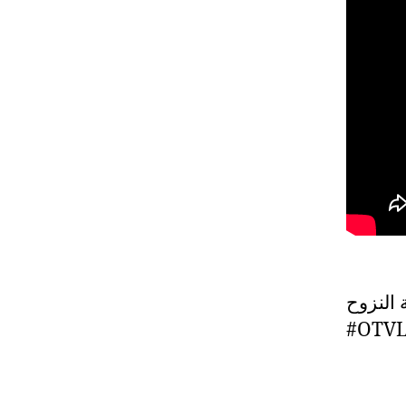
ة النزوح
#OTVL