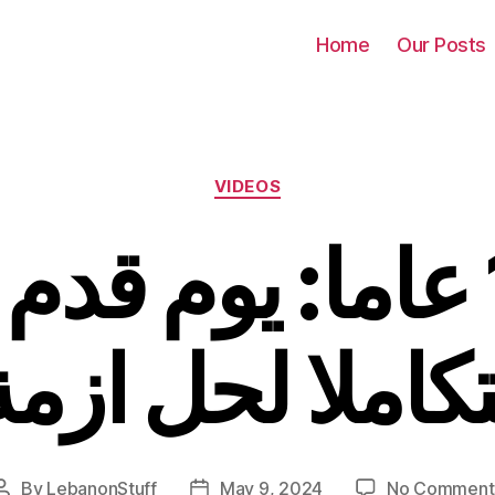
Home
Our Posts
Categories
VIDEOS
قبل 11 عاما: يوم ق
املا لحل ازمة
By
LebanonStuff
May 9, 2024
No Comment
Post
Post