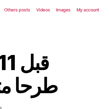
Others posts
Videos
Images
My account
طرحا متك
on
s