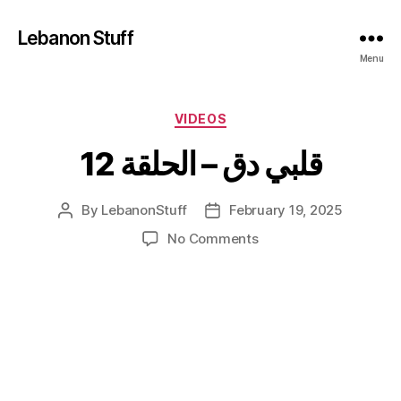
Lebanon Stuff
Menu
Categories
VIDEOS
قلبي دق – الحلقة 12
By
LebanonStuff
February 19, 2025
Post
Post
author
date
on
No Comments
قلبي
دق
–
الحلقة
12