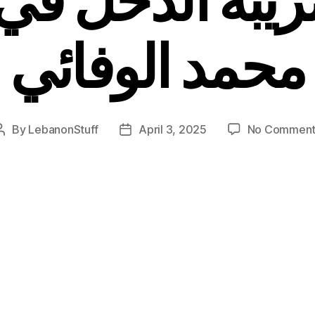
محمد الوفائي
By
LebanonStuff
April 3, 2025
No Comment
Post
Post
author
date