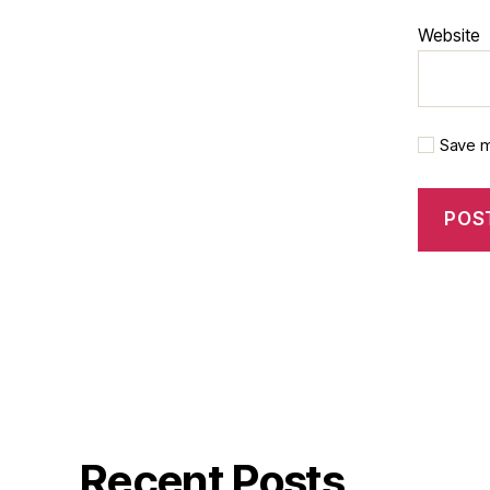
Website
Save m
Recent Posts