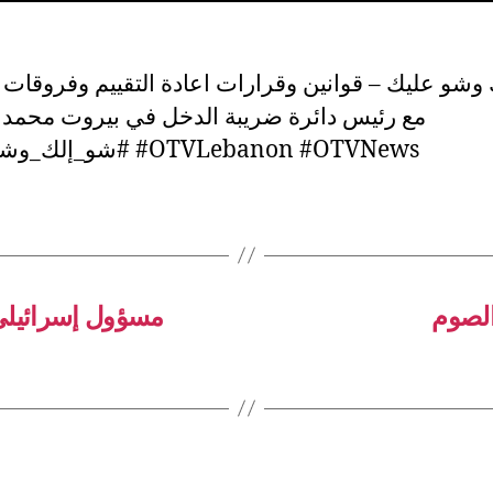
وشو عليك – قوانين وقرارات اعادة التقييم وفروقات
مع رئيس دائرة ضريبة الدخل في بيروت محمد ا
#شو_إلك_وشو_عليك #OTVLebanon #OTVNews
الصوم
مسؤول إسرائيلي: