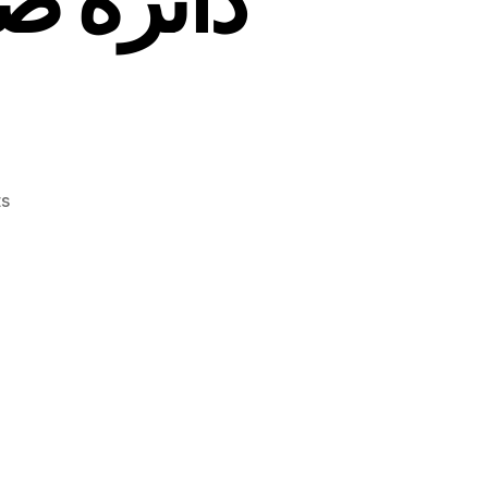
on
s
قوانين
وقرارات
اعادة
التقييم
وفروقات
الصرف
مع
رئيس
دائرة
ضريبة
الدخل