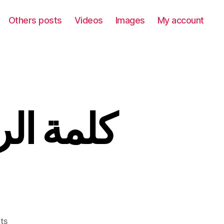
Others posts
Videos
Images
My account
كلمة ال
on
ts