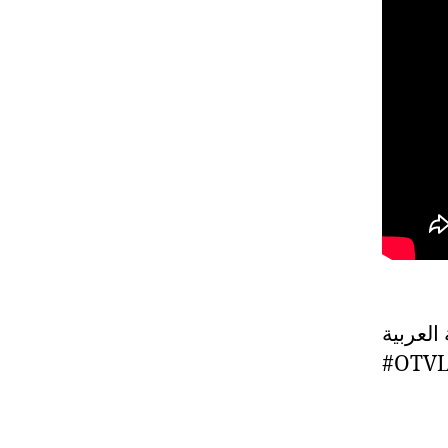
لعربية
#OTVL