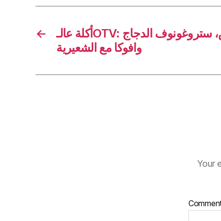
←
أكلة عالـOTV: فتوش بالشنكليش، ستروغونوف الدجاج
وافوكا مع الشعيرية
Your e
Commen