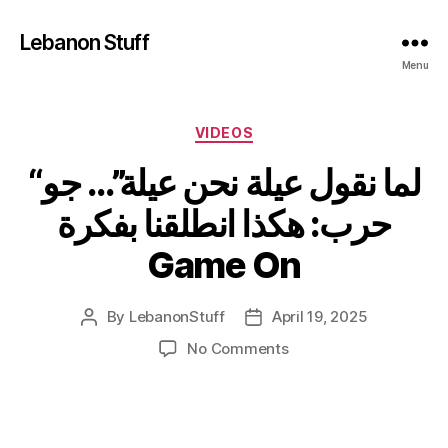
Lebanon Stuff
Menu
Categories
VIDEOS
“لما نقول عيلة نحن عيلة”… جو
حرب: هكذا انطلقنا بفكرة
Game On
By
LebanonStuff
April 19, 2025
Post
Post
author
date
on
No Comments
“لما
نقول
عيلة
نحن